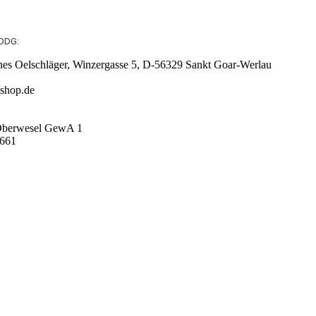
 DDG:
nes Oelschläger, Winzergasse 5, D-56329 Sankt Goar-Werlau
eshop.de
 Oberwesel GewA 1
9661